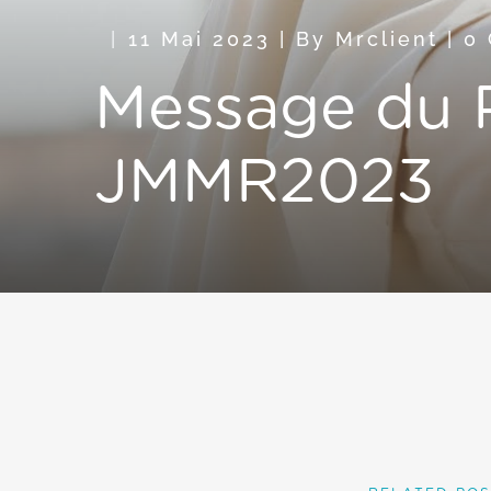
11 Mai 2023
|
By
Mrclient
|
0
Message du P
JMMR2023