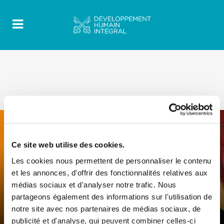
Ce site web utilise des cookies.
Les cookies nous permettent de personnaliser le contenu
0
15 Mai 2023
|
By
Mrclient
|
et les annonces, d'offrir des fonctionnalités relatives aux
Comments
|
médias sociaux et d'analyser notre trafic. Nous
Libre de choisir d’émigrer ou de rester
partageons également des informations sur l'utilisation de
– Migrer est aujourd’hui pour beaucoup
notre site avec nos partenaires de médias sociaux, de
l’unique choix
publicité et d'analyse, qui peuvent combiner celles-ci