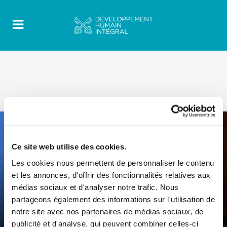
Ce site web utilise des cookies.
Les cookies nous permettent de personnaliser le contenu
et les annonces, d'offrir des fonctionnalités relatives aux
0
16 Juin 2023
|
By
Mrclient
|
médias sociaux et d'analyser notre trafic. Nous
Comments
|
partageons également des informations sur l'utilisation de
Libre de choisir d’émigrer ou de rester
notre site avec nos partenaires de médias sociaux, de
– Les causes de la migration « forcée »
publicité et d'analyse, qui peuvent combiner celles-ci