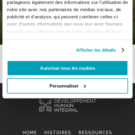
partageons également des informations sur l'utilisation de
notre site avec nos partenaires de médias sociaux, de
0
5 Mai 2020
|
By
Mr_admin
|
publicité et d'analyse, qui peuvent combiner celles-ci
Comments
|
avec d'autres informations que vous leur avez fournies
Évangile – Connaître pour comprendre
ou qu'ils ont collectées lors de votre utilisation de leurs
services.
Afficher les détails
Autoriser tous les cookies
Personnaliser
HOME
HISTOIRES
RESSOURCES