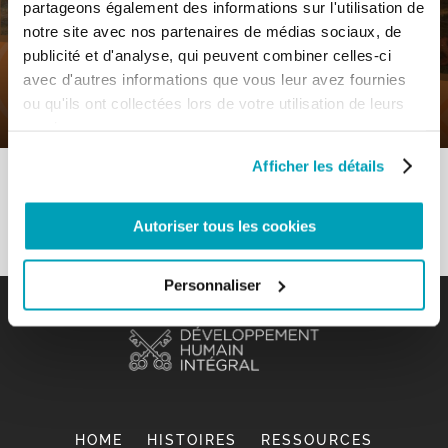
partageons également des informations sur l'utilisation de
0
1 Septembre 2020
|
By
Mr_admin
|
notre site avec nos partenaires de médias sociaux, de
Comments
|
publicité et d'analyse, qui peuvent combiner celles-ci
Contraints de fuir comme Jésus-Christ
avec d'autres informations que vous leur avez fournies
– «Impliquer pour promouvoir»
ou qu'ils ont collectées lors de votre utilisation de leurs
services.
Afficher les détails
Autoriser tous les cookies
Personnaliser
HOME
HISTOIRES
RESSOURCES