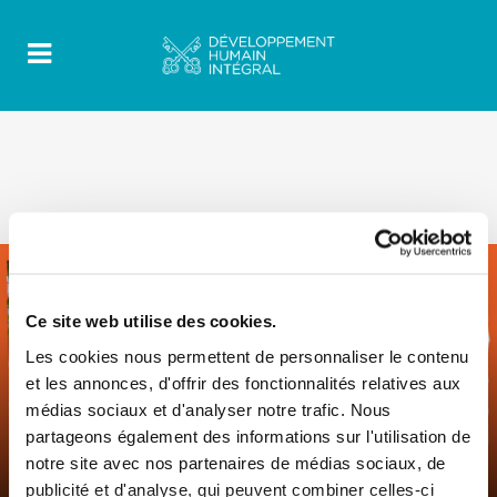
Ce site web utilise des cookies.
Les cookies nous permettent de personnaliser le contenu
0
7 Juin 2022
|
By
Mrclient
|
et les annonces, d'offrir des fonctionnalités relatives aux
Comments
|
médias sociaux et d'analyser notre trafic. Nous
Construire l’avenir avec les migrants et
partageons également des informations sur l'utilisation de
les réfugiés: un avenir pour tous et
notre site avec nos partenaires de médias sociaux, de
toutes
publicité et d'analyse, qui peuvent combiner celles-ci