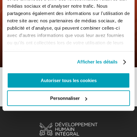
médias sociaux et d'analyser notre trafic. Nous
partageons également des informations sur l'utilisation de
notre site avec nos partenaires de médias sociaux, de
0
6 Novembre 2019
|
By
Mr_admin
|
publicité et d'analyse, qui peuvent combiner celles-ci
Comments
|
avec d'autres informations que vous leur avez fournies
ou qu'ils ont collectées lors de votre utilisation de leurs
Bonne pratique « Il s’agit de la
services.
charité »
Afficher les détails
Autoriser tous les cookies
Personnaliser