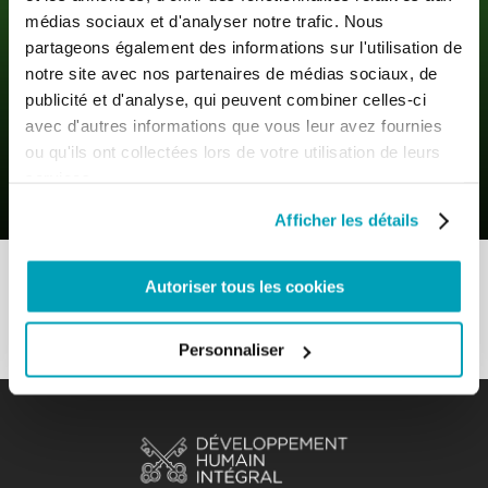
médias sociaux et d'analyser notre trafic. Nous
partageons également des informations sur l'utilisation de
notre site avec nos partenaires de médias sociaux, de
publicité et d'analyse, qui peuvent combiner celles-ci
0
8 Août 2023
|
By
Mrclient
|
avec d'autres informations que vous leur avez fournies
Comments
|
ou qu'ils ont collectées lors de votre utilisation de leurs
services.
Agir – Le droit de ne pas migrer
Afficher les détails
Autoriser tous les cookies
Personnaliser