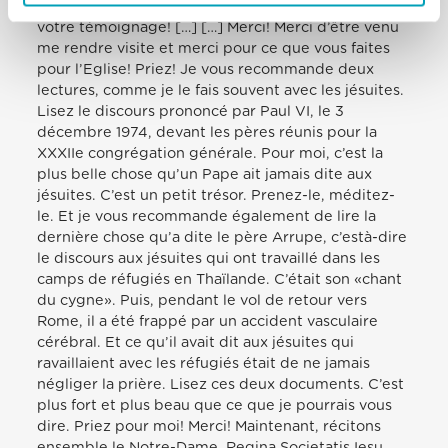
méditer sur la Via Crucis. Merci, père! Merci pour
votre témoignage! […] […] Merci! Merci d’être venu
me rendre visite et merci pour ce que vous faites
pour l’Eglise! Priez! Je vous recommande deux
lectures, comme je le fais souvent avec les jésuites.
Lisez le discours prononcé par Paul VI, le 3
décembre 1974, devant les pères réunis pour la
XXXIIe congrégation générale. Pour moi, c’est la
plus belle chose qu’un Pape ait jamais dite aux
jésuites. C’est un petit trésor. Prenez-le, méditez-
le. Et je vous recommande également de lire la
dernière chose qu’a dite le père Arrupe, c’està-dire
le discours aux jésuites qui ont travaillé dans les
camps de réfugiés en Thaïlande. C’était son «chant
du cygne». Puis, pendant le vol de retour vers
Rome, il a été frappé par un accident vasculaire
cérébral. Et ce qu’il avait dit aux jésuites qui
ravaillaient avec les réfugiés était de ne jamais
négliger la prière. Lisez ces deux documents. C’est
plus fort et plus beau que ce que je pourrais vous
dire. Priez pour moi! Merci! Maintenant, récitons
ensemble le Notre-Dame, Regina Societatis Iesu…