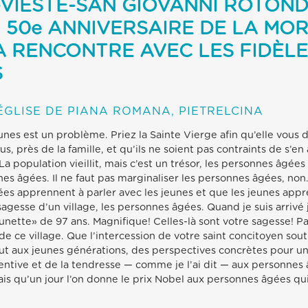
VIESTE-SAN GIOVANNI ROTOND
 50e ANNIVERSAIRE DE LA MORT
A RENCONTRE AVEC LES FIDÈL
S
ÉGLISE DE PIANA ROMANA, PIETRELCINA
unes est un problème. Priez la Sainte Vierge afin qu’elle vous 
us, près de la famille, et qu’ils ne soient pas contraints de s’en 
La population vieillit, mais c’est un trésor, les personnes âgées s
es âgées. Il ne faut pas marginaliser les personnes âgées, non
es apprennent à parler avec les jeunes et que les jeunes appre
sagesse d’un village, les personnes âgées. Quand je suis arrivé 
unette» de 97 ans. Magnifique! Celles-là sont votre sagesse! Par
de ce village. Que l’intercession de votre saint concitoyen sout
t tout aux jeunes générations, des perspectives concrètes pour 
entive et de la tendresse — comme je l’ai dit — aux personnes 
is qu’un jour l’on donne le prix Nobel aux personnes âgées q