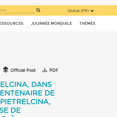
Global (
FR
)
cher
ESSOURCES
JOURNÉE MONDIALE
THÈMES
Official Post
PDF
RELCINA, DANS
CENTENAIRE DE
 PIETRELCINA,
SE DE