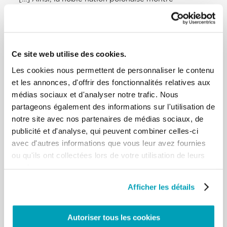
comment on peut faire grandir la
mémoire bonne et laisser tomber la mauvaise. Pour
cela il faut une espérance
solide et une confiance en Celui qui conduit le
destin des peuples, ouvre les portes
Ce site web utilise des cookies.
fermées, transforme les difficultés en opportunité
Les cookies nous permettent de personnaliser le contenu
et crée de nouveaux scenarios là
et les annonces, d'offrir des fonctionnalités relatives aux
où cela semblait impossible. Les vicissitudes
médias sociaux et d'analyser notre trafic. Nous
historiques de la Pologne en
témoignent vraiment : après les tempêtes et les
partageons également des informations sur l'utilisation de
obscurités, votre peuple, rétabli
notre site avec nos partenaires de médias sociaux, de
dans sa dignité a pu chanter, comme les Hébreux
publicité et d'analyse, qui peuvent combiner celles-ci
de retour de Babylone : « Nous
avec d'autres informations que vous leur avez fournies
étions comme en rêve. […] notre bouche était
ou qu'ils ont collectées lors de votre utilisation de leurs
pleine de rires, nous poussions des
services.
cris de joie » (Ps 126, 1-2). La conscience du chemin
accompli et la joie pour les
Afficher les détails
objectifs atteints donnent force et sérénité pour
affronter les défis du moment, qui
demandent le courage de la vérité et un
Autoriser tous les cookies
engagement éthique constant, afin que les