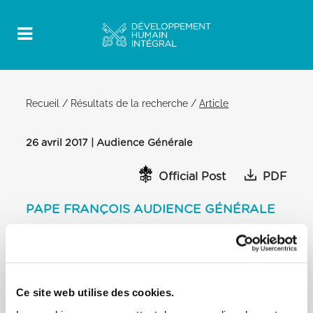
Recueil
/
Résultats de la recherche
/
Article
26 avril 2017 | Audience Générale
Official Post
PDF
PAPE FRANÇOIS AUDIENCE GÉNÉRALE
PLACE SAINT-PIERRE
[…] Notre existence est un pèlerinage, un chemin.
Même ceux qui sont mus par
une espérance simplement humaine, perçoivent la
Ce site web utilise des cookies.
séduction de l’horizon, qui les
pousse à explorer des mondes qu’ils ne connaissent