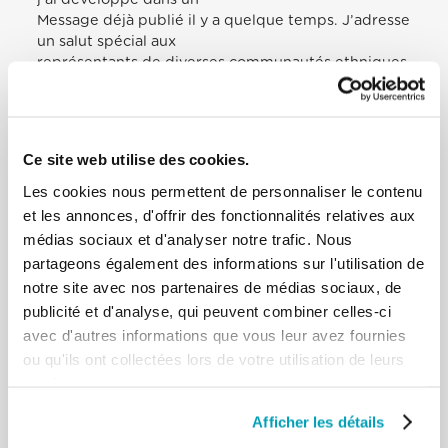
Message déjà publié il y a quelque temps. J’adresse
un salut spécial aux
représentants de diverses communautés ethniques
rassemblées ici, en particulier
aux communautés catholiques de Rome. Chers
amis, vous êtes proches du cœur de
l’Eglise, car l’Eglise est un peuple en chemin vers le
Ce site web utilise des cookies.
Royaume de Dieu, que Jésus a
apporté au milieu de nous. Ne perdez pas
Les cookies nous permettent de personnaliser le contenu
l’espérance d’un monde meilleur ! Je
et les annonces, d'offrir des fonctionnalités relatives aux
vous souhaite de vivre en paix dans les pays qui
médias sociaux et d'analyser notre trafic. Nous
vous accueillent, en gardant les
partageons également des informations sur l'utilisation de
valeurs de vos cultures d’origine. Je voudrais
notre site avec nos partenaires de médias sociaux, de
remercier ceux qui travaillent auprès
publicité et d'analyse, qui peuvent combiner celles-ci
des migrants pour les accueillir et les accompagner
avec d'autres informations que vous leur avez fournies
dans les moments difficiles,
pour les défendre de ceux que le bienheureux
ou qu'ils ont collectées lors de votre utilisation de leurs
Scalabrini nommait « les marchands
services.
de chair humaine », qui veulent rendre esclaves les
migrants. De façon particulière,
Afficher les détails
j’entends remercier la Congrégation des