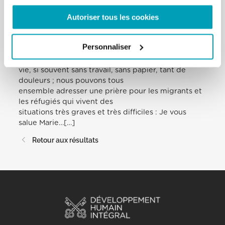
missionnaires de Saint-Charles, les pères
Autoriser tous les cookies
et les sœurs scalabriniens qui font tant de bien à
l’Église et se font migrants avec
les migrants.
Personnaliser
Pensons maintenant à tant de migrants, tant de
réfugiés, à leurs souffrances, à leur
vie, si souvent sans travail, sans papier, tant de
douleurs ; nous pouvons tous
ensemble adresser une prière pour les migrants et
les réfugiés qui vivent des
situations très graves et très difficiles : Je vous
salue Marie…[…]
Retour aux résultats