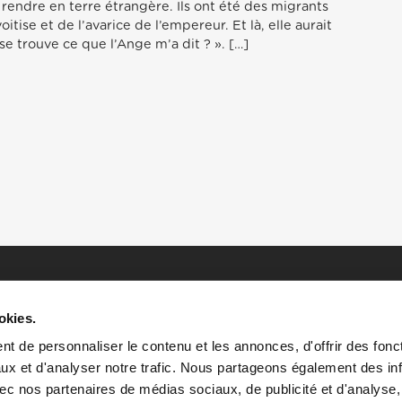
e rendre en terre étrangère. Ils ont été des migrants
itise et de l’avarice de l’empereur. Et là, elle aurait
se trouve ce que l’Ange m’a dit ? ». […]
okies.
t de personnaliser le contenu et les annonces, d'offrir des fonct
ux et d'analyser notre trafic. Nous partageons également des in
 avec nos partenaires de médias sociaux, de publicité et d'analyse
HOME
HISTOIRES
RESSOURCES