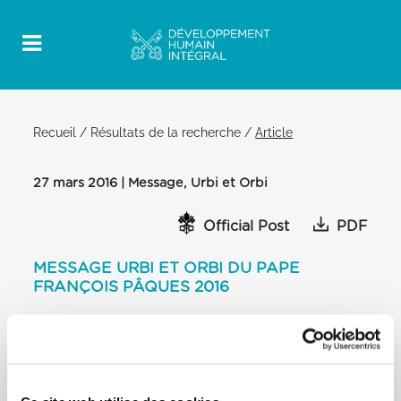
Recueil
/
Résultats de la recherche
/
Article
27 mars 2016 | Message, Urbi et Orbi
Official Post
PDF
MESSAGE URBI ET ORBI DU PAPE
FRANÇOIS PÂQUES 2016
BALCON CENTRAL DE LA BASILIQUE
VATICANE
[…] Le Christ ressuscité, annonce de vie pour toute
l’humanité, se prolonge au long
des siècles, et nous invite à ne pas oublier les