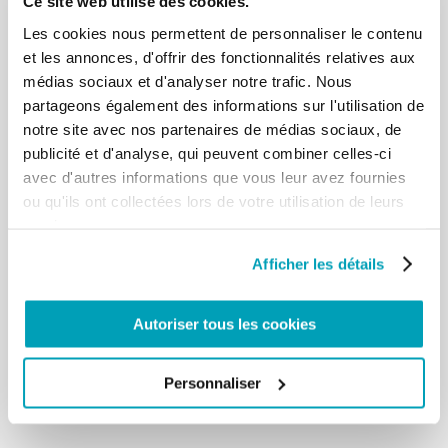
Ce site web utilise des cookies.
hommes et les femmes en chemin,
Les cookies nous permettent de personnaliser le contenu
dans la recherche d’un avenir meilleur, file toujours
et les annonces, d'offrir des fonctionnalités relatives aux
plus nombreuse de migrants et
médias sociaux et d'analyser notre trafic. Nous
de réfugiés – parmi lesquels de nombreux enfants –
fuyant la guerre, la faim, la
partageons également des informations sur l'utilisation de
pauvreté et l’injustice sociale. Ces frères et sœurs
notre site avec nos partenaires de médias sociaux, de
rencontrent trop souvent en
publicité et d'analyse, qui peuvent combiner celles-ci
chemin la mort ou du moins le refus de ceux qui
avec d'autres informations que vous leur avez fournies
pourraient leur offrir un accueil et
ou qu'ils ont collectées lors de votre utilisation de leurs
de l’aide. Que le rendez-vous du prochain Sommet
services.
Humanitaire Mondial n’oublie
pas de mettre au centre la personne humaine avec
Afficher les détails
sa dignité et d’élaborer des
politiques capables d’assister et de protéger les
victimes des conflits et des autres
Autoriser tous les cookies
situations d’urgence, surtout les plus vulnérables et
tous ceux qui sont persécutés
pour des raisons ethniques et religieuses. […]
Personnaliser
Retour aux résultats