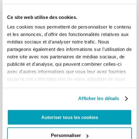
Ce site web utilise des cookies.
Les cookies nous permettent de personnaliser le contenu
et les annonces, d'offrir des fonctionnalités relatives aux
médias sociaux et d'analyser notre trafic. Nous
partageons également des informations sur l'utilisation de
notre site avec nos partenaires de médias sociaux, de
Connaissant l’épineuse difficulté à vivre ensemble,
publicité et d'analyse, qui peuvent combiner celles-ci
nous avons tiré des leçons et retenu des
avec d'autres informations que vous leur avez fournies
résolutions. Et comme le saint Père nous le
ou qu'ils ont collectées lors de votre utilisation de leurs
recommande, nous avons voulu aussitôt les vivre.
services.
Parmi les résolutions retenues, nous citons: le rejet
et la marginalisation du réfugié et du déplacé;
Afficher les détails
vouloir partager un espace vital commun, intégrer
les déplacés et les réfugiés dans nos activités
Autoriser tous les cookies
culturelles, les intégrer dans nos paroisses et nos
communautés ecclésiales de bases, non comme
des intrus et des étrangers mais comme des
Personnaliser