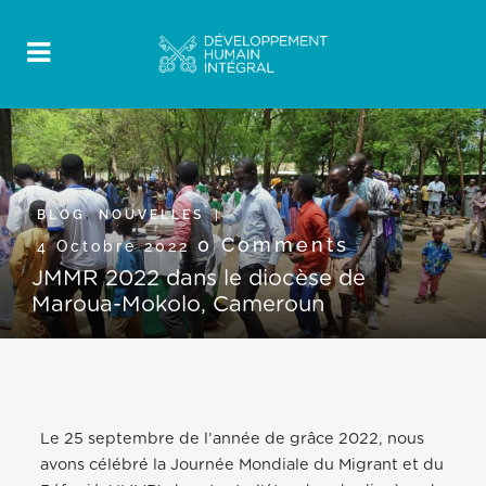
BLOG
,
NOUVELLES
0 Comments
4 Octobre 2022
JMMR 2022 dans le diocèse de
Maroua-Mokolo, Cameroun
Le 25 septembre de l’année de grâce 2022, nous
avons célébré la Journée Mondiale du Migrant et du