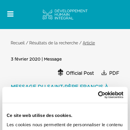
Recueil
/
Résultats de la recherche
/
Article
3 février 2020 | Message
Official Post
PDF
MESSAGE DU SAINT-PÈRE FRANCIS À
L’OUVERTURE DES CÉLÉBRATIONS DES
150 ANS DE CAPITALE ROME
ROME, SAN GIOVANNI IN LATERANO
Ce site web utilise des cookies.
[…] Il y a une demande écrite d’inclusion dans la vie
des pauvres et de ceux, immigrants et réfugiés, qui
Les cookies nous permettent de personnaliser le contenu
considèrent Rome comme un refuge sûr. Souvent,