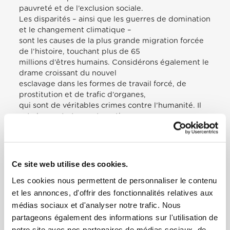
pauvreté et de l’exclusion sociale.
Les disparités – ainsi que les guerres de domination
et le changement climatique –
sont les causes de la plus grande migration forcée
de l’histoire, touchant plus de 65
millions d’êtres humains. Considérons également le
drame croissant du nouvel
esclavage dans les formes de travail forcé, de
prostitution et de trafic d’organes,
qui sont de véritables crimes contre l’humanité. Il
est alarmant et symptomatique
qu’aujourd’hui le corps humain soit acheté et
vendu, comme s’il s’agissait d’une
marchandise. Près d’un pape Pie XII il y a cent ans,
XI prévoyait la création de ces
Ce site web utilise des cookies.
inégalités et les inégalités en raison d’une dictature
Les cookies nous permettent de personnaliser le contenu
économique mondiale qu’il
et les annonces, d'offrir des fonctionnalités relatives aux
appelle « l’impérialisme international de l’argent «
(Enc. Quadragesimo anno, le 15
médias sociaux et d'analyser notre trafic. Nous
mai 1931, 109). Ce fut Paul VI qui a dénoncé, près de
partageons également des informations sur l'utilisation de
cinquante ans plus tard, la «
notre site avec nos partenaires de médias sociaux, de