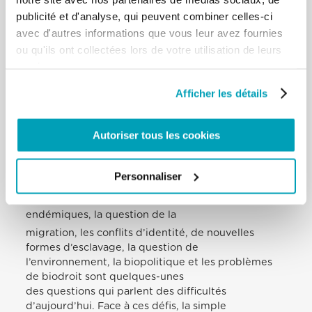
nouvelle et la forme abusive de la domination
publicité et d'analyse, qui peuvent combiner celles-ci
économique sur la dimension sociale,
avec d'autres informations que vous leur avez fournies
culturelle et même politique » (Lett. Ap. Adveniens
ou qu'ils ont collectées lors de votre utilisation de leurs
Octogesima, le 14 mai 1971,
services.
44). […]
Le quinzième siècle fut le siècle du premier
Afficher les détails
humanisme; au début du XXIe siècle, le
besoin d’un nouvel humanisme se fait sentir. La
transition du féodalisme à la
Autoriser tous les cookies
société moderne a été le moteur décisif du
changement. aujourd’hui, c’est un
passage tout aussi radical de l’époque: de la société
Personnaliser
moderne à la société post-
moderne. L’augmentation des inégalités sociales
endémiques, la question de la
migration, les conflits d’identité, de nouvelles
formes d’esclavage, la question de
l’environnement, la biopolitique et les problèmes
de biodroit sont quelques-unes
des questions qui parlent des difficultés
d’aujourd’hui. Face à ces défis, la simple