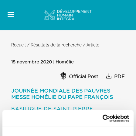
Recueil
/
Résultats de la recherche
/
Article
15 novembre 2020 | Homélie
Official Post
PDF
JOURNÉE MONDIALE DES PAUVRES
MESSE HOMÉLIE DU PAPE FRANÇOIS
BASILIQUE DE SAINT-PIERRE
[…] Je voudrais remercier les nombreux fidèles
serviteurs de Dieu, qui ne font
pas parler d’eux, mais qui vivent ainsi, en servant.
Je pense, par exemple, à