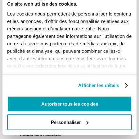
Ce site web utilise des cookies.
l’abbé Roberto Malgesini. Ce prêtre ne faisait pas
de théories ; simplement, il
Les cookies nous permettent de personnaliser le contenu
voyait Jésus dans le pauvre et le sens de la vie dans
et les annonces, d'offrir des fonctionnalités relatives aux
le service. Il essuyait les
médias sociaux et d'analyser notre trafic. Nous
larmes avec douceur, au nom de Dieu qui console.
partageons également des informations sur l'utilisation de
Le début de sa journée était
notre site avec nos partenaires de médias sociaux, de
la prière, pour accueillir le don de Dieu ; le centre
publicité et d'analyse, qui peuvent combiner celles-ci
en était la charité, pour faire
avec d'autres informations que vous leur avez fournies
fructifier l’amour reçu ; la fin un limpide
témoignage de l’Evangile. Cet homme
ou qu'ils ont collectées lors de votre utilisation de leurs
avait compris qu’il devait tendre la main aux
services.
nombreux pauvres qu’il rencontrait
quotidiennement, parce qu’il voyait Jésus en
Afficher les détails
chacun d’eux. Frères et sœurs,
demandons la grâce de ne pas être des chrétiens
Autoriser tous les cookies
seulement en paroles, mais
aussi dans les faits. Afin de porter du fruit, comme
le désire Jésus. Ainsi soit-il.
Personnaliser
[…]
Retour aux résultats