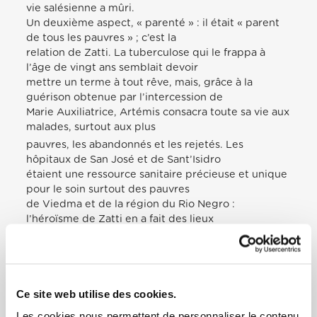
vie salésienne a mûri.
Un deuxième aspect, « parenté » : il était « parent
de tous les pauvres » ; c’est la
relation de Zatti. La tuberculose qui le frappa à
l’âge de vingt ans semblait devoir
mettre un terme à tout rêve, mais, grâce à la
guérison obtenue par l’intercession de
Marie Auxiliatrice, Artémis consacra toute sa vie aux
malades, surtout aux plus
pauvres, les abandonnés et les rejetés. Les
hôpitaux de San José et de Sant’Isidro
étaient une ressource sanitaire précieuse et unique
pour le soin surtout des pauvres
de Viedma et de la région du Rio Negro :
l’héroïsme de Zatti en a fait des lieux
d’irradiation de l’amour de Dieu, où les soins de
santé deviennent une expérience
de salut. Dans ce bout de terre de Patagonie, où
coule la vie de notre Bienheureux,
Ce site web utilise des cookies.
une page de l’Evangile a été réécrite : le Bon
Samaritain a trouvé en lui le cœur, les
Les cookies nous permettent de personnaliser le contenu