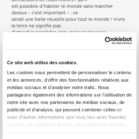
est possible d’habiter le monde sans marcher
dessus – c’est important – : ce
serait une belle réussite pour tout le monde ! Vivre
la terre ne signifie pas
d’abord la posséder, non, mais savoir vivre
pleinement les relations : relations
avec Dieu, relations avec les frères, relations avec la
création et avec
nous-mêmes (Encyclique Laudato si’, 210). Je vous
Ce site web utilise des cookies.
exhorte à aimer les
territoires dans lesquels Dieu vous a placé, en
Les cookies nous permettent de personnaliser le contenu
évitant la tentation de fuir
et les annonces, d'offrir des fonctionnalités relatives aux
ailleurs. En effet, les périphéries mêmes peuvent
médias sociaux et d'analyser notre trafic. Nous
devenir des laboratoires de
partageons également des informations sur l'utilisation de
fraternité. Les expériences d’inclusion surgissent
notre site avec nos partenaires de médias sociaux, de
souvent des périphéries : « en
publicité et d'analyse, qui peuvent combiner celles-ci
fait, on peut apprendre quelque chose de tout le
avec d'autres informations que vous leur avez fournies
monde, personne n’est inutile,
personne n’est superflu » (Encyclique Lett. Fratelli
ou qu'ils ont collectées lors de votre utilisation de leurs
tutti, 215). Puissiez-vous
services.
aider la communauté chrétienne à vivre la crise