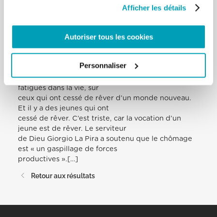
pandémique avec courage et
Afficher les détails
espérance. Dieu ne nous abandonne jamais et nous
pouvons devenir signe de sa
Autoriser tous les cookies
miséricorde si nous savons nous pencher sur la
pauvreté de notre temps : les
jeunes qui ne trouvent pas de travail, les soi-disant
Personnaliser
Neet, ceux qui souffrent de
dépression, ceux qui sont démotivés , ceux qui sont
fatigués dans la vie, sur
ceux qui ont cessé de rêver d’un monde nouveau.
Et il y a des jeunes qui ont
cessé de rêver. C’est triste, car la vocation d’un
jeune est de rêver. Le serviteur
de Dieu Giorgio La Pira a soutenu que le chômage
est « un gaspillage de forces
productives ».[…]
Retour aux résultats