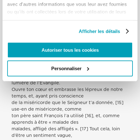
avec d'autres informations que vous leur avez fournies
disponible pour tous les mineurs de votre temps
pour entrer dans votre vie: les
ou qu'ils ont collectées lors de votre utilisation de leurs
hommes et les femmes marginalisés qui vivent
services.
dans nos rues, dans les parcs ou
dans les gares; les milliers de chômeurs, de jeunes
Afficher les détails
et d’adultes; tant de malades
qui n’ont pas accès à des soins adéquats; beaucoup
Autoriser tous les cookies
de personnes âgées
abandonnées; les femmes maltraitées; les migrants
à la recherche d’une vie digne;
Personnaliser
tous ceux qui vivent dans les faubourgs existentiels,
privés de dignité et aussi de la
lumière de l’Evangile.
Ouvre ton cœur et embrasse les lépreux de notre
temps, et, ayant pris conscience
de la miséricorde que le Seigneur t’a donnée, [15]
use-en de miséricorde, comme
ton père saint François l’a utilisé [16], et, comme
apprends à être « malade des
malades, affligé des affligés ». [17] Tout cela, loin
d’être un sentiment vague,