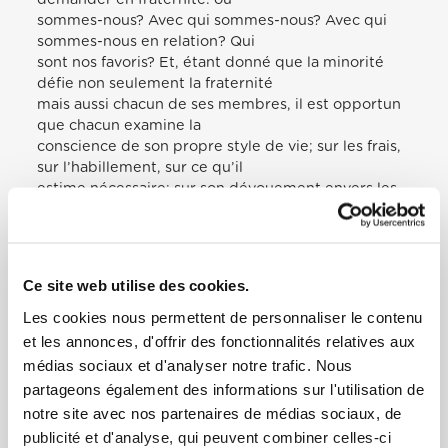
sommes-nous? Avec qui sommes-nous? Avec qui
sommes-nous en relation? Qui
sont nos favoris? Et, étant donné que la minorité
défie non seulement la fraternité
mais aussi chacun de ses membres, il est opportun
que chacun examine la
conscience de son propre style de vie; sur les frais,
sur l’habillement, sur ce qu’il
estime nécessaire; sur son dévouement envers les
autres, sur l’abandon de l’esprit
de trop se traiter, même sur sa propre fraternité.
Et, s’il vous plaît, quand vous faites des activités
pour les « petits », les exclus et les
Ce site web utilise des cookies.
derniers, ne le faites jamais d’un piédestal de
supériorité. Pensez simplement que
Les cookies nous permettent de personnaliser le contenu
tout ce que vous faites pour eux est une façon de
et les annonces, d'offrir des fonctionnalités relatives aux
rendre ce que vous avez reçu
médias sociaux et d'analyser notre trafic. Nous
gratuitement. Comme l’exhorte Francis dans la
partageons également des informations sur l'utilisation de
lettre à l’ensemble de l’Ordre:
notre site avec nos partenaires de médias sociaux, de
« Aucun d’entre vous ne tient pour vous » [14].
publicité et d'analyse, qui peuvent combiner celles-ci
Créer un espace accueillant et