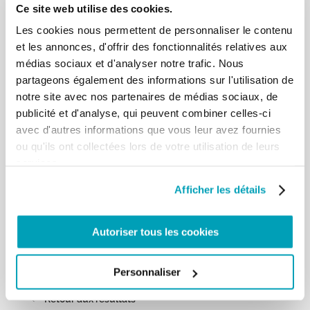
Ce site web utilise des cookies.
autres, reconnaître leurs libertés et droits
fondamentaux, en particulier la liberté de
Les cookies nous permettent de personnaliser le contenu
religion, est le meilleur moyen de construire
et les annonces, d'offrir des fonctionnalités relatives aux
l’avenir ensemble, d’être des
médias sociaux et d'analyser notre trafic. Nous
bâtisseurs de civilisation. Parce que la seule
partageons également des informations sur l'utilisation de
alternative à la civilisation de la
notre site avec nos partenaires de médias sociaux, de
rencontre est l’incivilité du choc, il n’y en a pas
publicité et d'analyse, qui peuvent combiner celles-ci
d’autre. Et pour contrer
avec d'autres informations que vous leur avez fournies
véritablement la barbarie de ceux qui soufflent
contre la haine et incitent à la
ou qu'ils ont collectées lors de votre utilisation de leurs
violence, nous devons accompagner les
services.
générations matures qui répondent à la
logique incendiaire du mal avec la croissance
Afficher les détails
patiente du bien: des jeunes qui,
comme des arbres bien plantés, s’enracinent dans
Autoriser tous les cookies
le sol l’histoire et, grandissant
vers le haut et à côté des autres, transforme chaque
jour l’air pollué par la haine en
Personnaliser
oxygène de la fraternité.[…]
Retour aux résultats