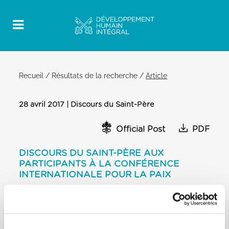
Recueil
/
Résultats de la recherche
/
Article
28 avril 2017 | Discours du Saint-Père
Official Post
PDF
DISCOURS DU SAINT-PÈRE AUX
PARTICIPANTS À LA CONFÉRENCE
INTERNATIONALE POUR LA PAIX
AL-AZHAR CONFERENCE CENTRE, LE
CAIRE
[…] Éduquer pour une ouverture respectueuse et
un dialogue sincère avec les