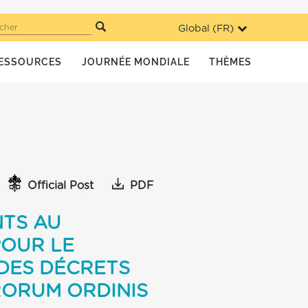
Global (
FR
)
cher
ESSOURCES
JOURNÉE MONDIALE
THÈMES
Official Post
PDF
NTS AU
POUR LE
 DES DÉCRETS
RORUM ORDINIS