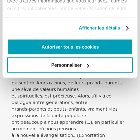
avec d'autres informations que vous leur avez fournies
les générations: notamment entre grands-parents
ou qu'ils ont collectées lors de votre utilisation de leurs
et petits-enfants. C’est très
services.
important, je le souligne: les grands-parents et les
petits-enfants. En effet, les
Afficher les détails
jeunes Italiens qui se déplacent aujourd’hui en
Europe sont très différents, en
termes de foi, de leurs grands-parents, et pourtant,
Autoriser tous les cookies
en général ils leur sont très
attachés. Et il est crucial qu’ils restent attachés à
leurs racines: précisément au
Personnaliser
moment où ils doivent vivre dans d’autres
contextes européens, la sève qu’ils
puisent de leurs racines, de leurs grands-parents,
une sève de valeurs humaines
et spirituelles, est précieuse. Alors, s’il y a ce
dialogue entre générations, entre
grands-parents et petits-enfants, vraiment «les
expressions de la piété populaire
ont beaucoup à nous apprendre […], en particulier
au moment où nous pensons
à la nouvelle évangélisation» (Exhortation