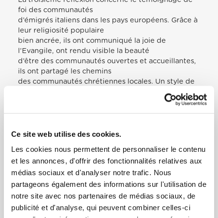
foi des communautés
d’émigrés italiens dans les pays européens. Grâce à
leur religiosité populaire
bien ancrée, ils ont communiqué la joie de
l’Evangile, ont rendu visible la beauté
d’être des communautés ouvertes et accueillantes,
ils ont partagé les chemins
des communautés chrétiennes locales. Un style de
communion et de mission a
caractérisé leur histoire, et j’espère qu’il pourra
façonner aussi leur avenir. C’est
un très beau fil qui nous lie à la mémoire de nos
familles. Comment ne pas
Ce site web utilise des cookies.
penser à nos grands-parents émigrés et à leur
Les cookies nous permettent de personnaliser le contenu
capacité à être génératifs
et les annonces, d'offrir des fonctionnalités relatives aux
également dans le domaine de la vie chrétienne?
médias sociaux et d'analyser notre trafic. Nous
C’est un héritage à préserver
partageons également des informations sur l'utilisation de
et à entretenir, en trouvant des moyens qui nous
permettent de revitaliser
notre site avec nos partenaires de médias sociaux, de
l’annonce et le témoignage de la foi. Et cela
publicité et d'analyse, qui peuvent combiner celles-ci
dépend beaucoup du dialogue entre