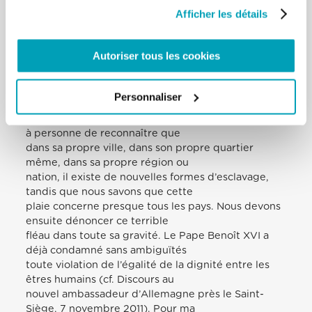
plus inhumaines que celles du passé. Encore plus
Afficher les détails
aujourd’hui, donc, suivant le
message de rédemption du Seigneur, nous
sommes appelés à les dénoncer et à les
Autoriser tous les cookies
combattre. Avant toute chose, nous devons
davantage faire prendre conscience de
ce nouveau mal que, dans le monde global, l’on
Personnaliser
veut occulter parce qu’il est
scandaleux et «politiquement incorrect». Il ne plaît
à personne de reconnaître que
dans sa propre ville, dans son propre quartier
même, dans sa propre région ou
nation, il existe de nouvelles formes d’esclavage,
tandis que nous savons que cette
plaie concerne presque tous les pays. Nous devons
ensuite dénoncer ce terrible
fléau dans toute sa gravité. Le Pape Benoît XVI a
déjà condamné sans ambiguïtés
toute violation de l’égalité de la dignité entre les
êtres humains (cf. Discours au
nouvel ambassadeur d’Allemagne près le Saint-
Siège, 7 novembre 2011). Pour ma