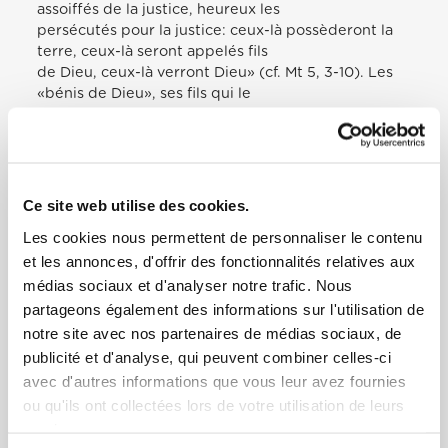
assoiffés de la justice, heureux les
persécutés pour la justice: ceux-là possèderont la
terre, ceux-là seront appelés fils
de Dieu, ceux-là verront Dieu» (cf. Mt 5, 3-10). Les
«bénis de Dieu», ses fils qui le
verront sont ceux qui se préoccupent des derniers
et qui aiment les plus petits
parmi leurs frères: «Ce que vous avez fait à l’un de
ces plus petits de mes frères,
c’est à moi que vous l’avez fait», dit le Seigneur (cf.
Ce site web utilise des cookies.
Mt 25, 40).
Les cookies nous permettent de personnaliser le contenu
Et aujourd’hui, parmi ces frères les plus indigents, il
et les annonces, d'offrir des fonctionnalités relatives aux
y a ceux qui pâtissent de la
tragédie des formes modernes d’esclavage, du
médias sociaux et d'analyser notre trafic. Nous
travail forcé, du travail esclave, de
partageons également des informations sur l'utilisation de
la prostitution, du trafic d’organes, de la drogue.
notre site avec nos partenaires de médias sociaux, de
[…]
publicité et d'analyse, qui peuvent combiner celles-ci
[…] Malheureusement, dans un système
avec d'autres informations que vous leur avez fournies
économique mondial dominé par le profit,
ou qu'ils ont collectées lors de votre utilisation de leurs
se sont développées de nouvelles formes
services.
d’esclavage, d’une certaine façon pires et