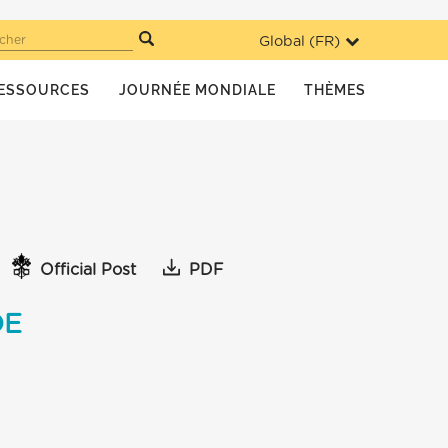
Global (
FR
)
cher
ESSOURCES
JOURNÉE MONDIALE
THÈMES
Official Post
PDF
DE