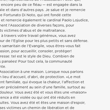
 encore peu de ce fléau — est engagée dans la
alie et dans d’autres pays. Je salue et je remercie
re Fortunato Di Noto, qui ont fondé cette
e et remercie également le cardinal Paolo Lojudice,
nent l’Association de diverses façons, pour
ts victimes d’abus et de maltraitance.
à travers votre travail généreux, vous avez
ur de l’Eglise pour les plus petits et sans défense.
samaritain de l’Evangile, vous êtres-vous fait
ion, pour accueillir, consoler, protéger!
esse: tel est le style de Dieu. Combien de
us pansées! Pour tout cela, la communauté
nte.
ssociation à une maison. Lorsque nous parlons
lieu d’accueil, d’abri, de protection. «Le mot
 familiale, qui évoque la chaleur, l’affection et
ver précisément au sein d’une famille, surtout au
douleur. Vous avez été et vous êtes une «maison»
cence a été violée ou qui ont été réduits en
ultes. Vous avez été et êtes une maison d’espoir,
es victimes un chemin de libération et de