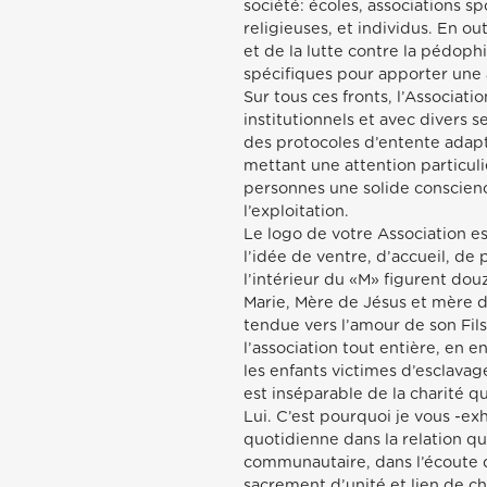
société: écoles, associations s
religieuses, et individus. En o
et de la lutte contre la pédophi
spécifiques pour apporter une a
Sur tous ces fronts, l’Associat
institutionnels et avec divers s
des protocoles d’entente adapté
mettant une attention particuli
personnes une solide conscience
l’exploitation.
Le logo de votre Association e
l’idée de ventre, d’accueil, de 
l’intérieur du «M» figurent dou
Marie, Mère de Jésus et mère d
tendue vers l’amour de son Fils
l’association tout entière, en
les enfants victimes d’esclavag
est inséparable de la charité 
Lui. C’est pourquoi je vous -exh
quotidienne dans la relation qu
communautaire, dans l’écoute de
sacrement d’unité et lien de ch