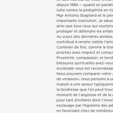
depuis 1989 — quand on parlait
lutte contre la pédophilie en It
Mgr Antonio Staglianò et le pè
importante institution. Je salu
ainsi que tous ceux qui soutien
protéger et défendre les enfan
Au cours des dernières années, 
contribué à rendre visible l’amo
Combien de fois, comme le bon 
proches avec respect et compass
Proximité, compassion, et tendr
blessures spirituelles avez-vo
ecclésiale vous est reconnaissa
Nous pouvons comparer votre A
de «maison», nous pensons à un 
maison a une saveur typiquement
la tendresse que l’on peut trou
moment de l’angoisse et de la 
pour tant d’enfants dont l’inno
esclavage par l’égoïsme des ad
en favorisant chez de nombreus