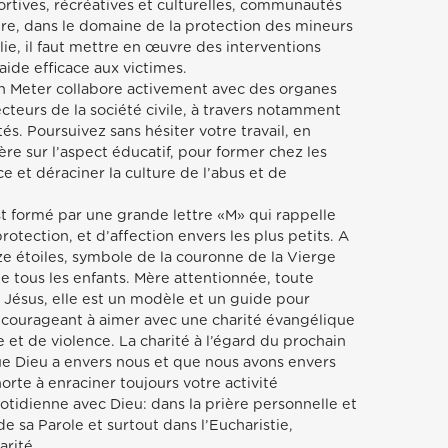
portives, récréatives et culturelles, communautés
utre, dans le domaine de la protection des mineurs
lie, il faut mettre en œuvre des interventions
ide efficace aux victimes.
ion Meter collabore activement avec des organes
ecteurs de la société civile, à travers notamment
s. Poursuivez sans hésiter votre travail, en
ère sur l’aspect éducatif, pour former chez les
 et déraciner la culture de l’abus et de
st formé par une grande lettre «M» qui rappelle
protection, et d’affection envers les plus petits. A
ze étoiles, symbole de la couronne de la Vierge
e tous les enfants. Mère attentionnée, toute
 Jésus, elle est un modèle et un guide pour
 encourageant à aimer avec une charité évangélique
e et de violence. La charité à l’égard du prochain
que Dieu a envers nous et que nous avons envers
orte à enraciner toujours votre activité
otidienne avec Dieu: dans la prière personnelle et
 sa Parole et surtout dans l’Eucharistie,
arité.