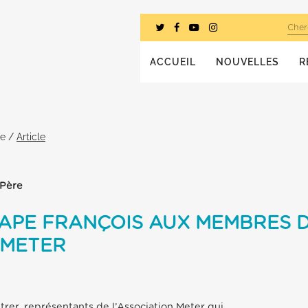
Cher
ACCUEIL
NOUVELLES
R
he
/
Article
-Père
PAPE FRANÇOIS AUX MEMBRES 
 METER
rer, représentants de l’Association Meter qui,