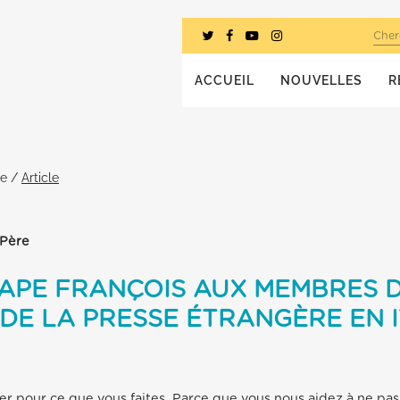
Cher
ACCUEIL
NOUVELLES
R
he
/
Article
-Père
PAPE FRANÇOIS AUX MEMBRES 
 DE LA PRESSE ÉTRANGÈRE EN I
er pour ce que vous faites. Parce que vous nous aidez à ne pas 