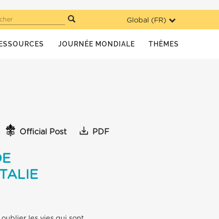
Global (
FR
)
cher
ESSOURCES
JOURNÉE MONDIALE
THÈMES
Official Post
PDF
DE
TALIE
oublier les vies qui sont