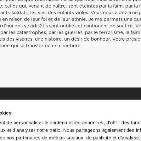
 celles qui, venant de naître, sont éteintes par la faim, par la
fants-soldats, les vies des enfants violés. Vous nous aidez à ne
 raison de leur foi et de leur ethnie. Je me permets une ques
d’hui des yézidis? Ils sont oubliés et continuent de souffrir. V
ar les catastrophes, par les guerres, par le terrorisme, la faim e
ais des visages, une histoire, un désir de bonheur. Votre présid
anée qui se transforme en cimetière.
okies.
t de personnaliser le contenu et les annonces, d'offrir des fonct
ux et d'analyser notre trafic. Nous partageons également des in
 avec nos partenaires de médias sociaux, de publicité et d'analyse
HOME
HISTOIRES
RESSOURCES