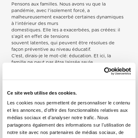
Pensons aux familles. Nous avons vu que la
pandémie, avec l’isolement forcé, a
malheureusement exacerbé certaines dynamiques
à l’intérieur des murs
domestiques. Elle les a exacerbées, pas créées: il
s’agit en effet de tensions
souvent latentes, qui peuvent être résolues de
façon préventive au niveau éducatif.
C’est, dirais-je le mot-clé: éducation. Et ici, la
famille ne peut pas être laissée seule.
Si les effets de la crise économique et sociale
retombent en grande partie sur les
familles, et qu’elles ne sont pas suffisamment
soutenues, il ne faut pas s’étonner
Ce site web utilise des cookies.
que, là, dans le milieu domestique, fermé, avec tant
de problèmes, certaines
Les cookies nous permettent de personnaliser le contenu
tensions éclatent. Et c’est sur ce point que la
et les annonces, d'offrir des fonctionnalités relatives aux
prévention est nécessaire.
médias sociaux et d'analyser notre trafic. Nous
Un autre aspect décisif: si dans les médias on
partageons également des informations sur l'utilisation de
propose continuellement des
notre site avec nos partenaires de médias sociaux, de
messages qui alimentent une culture hédoniste et