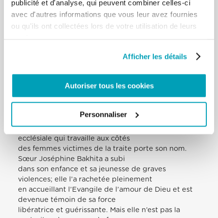
publicité et d'analyse, qui peuvent combiner celles-ci
consumériste, où les modèles,
tant masculins que féminins, obéissent aux critères
avec d'autres informations que vous leur avez fournies
du succès, de l’affirmation
ou qu'ils ont collectées lors de votre utilisation de leurs
personnelle, de la compétition, du pouvoir d’attirer
services.
l’autre et de le dominer, ici
aussi, nous ne pouvons pas ensuite, de manière
Afficher les détails
hypocrite, nous désoler face à
certains faits divers.
Ce type de conditionnement culturel se heurte à
Autoriser tous les cookies
une action éducative qui place au
centre la personne, avec sa dignité. Il me vient à
Personnaliser
l’esprit une sainte de notre temps:
sainte Joséphine Bakhita. Vous savez que l’œuvre
ecclésiale qui travaille aux côtés
des femmes victimes de la traite porte son nom.
Sœur Joséphine Bakhita a subi
dans son enfance et sa jeunesse de graves
violences; elle l’a rachetée pleinement
en accueillant l’Evangile de l’amour de Dieu et est
devenue témoin de sa force
libératrice et guérissante. Mais elle n’est pas la