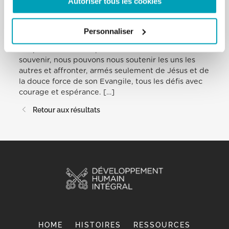
Autoriser tous les cookies
monde de plus en plus riche de moyens et pauvre
d’amour, où les inégalités continuent d’augmenter.
Mais, comme les Israélites de l’Exode, les chrétiens
Personnaliser
sont appelés à conserver ensemble le souvenir de
ce que Dieu a accompli en eux. En ravivant ce
souvenir, nous pouvons nous soutenir les uns les
autres et affronter, armés seulement de Jésus et de
la douce force de son Evangile, tous les défis avec
courage et espérance. […]
Retour aux résultats
HOME
HISTOIRES
RESSOURCES