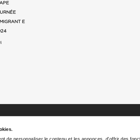
PAPE
OURNÉE
MIGRANT E
024
4
okies.
t de personnaliser le contenu et les annonces, d'offrir des fonct