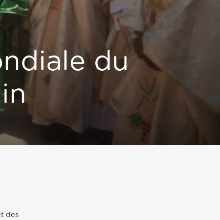
ondiale du
in
et des