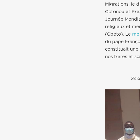
Migrations, le
Cotonou et Prés
Journée Mondial
religieux et me
(Gbeto). Le
me
du pape Franço
constituait une
nos frères et s
Secr