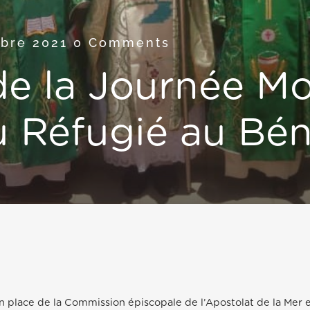
mbre 2021
0 Comments
de la Journée M
u Réfugié au Bén
n place de la Commission épiscopale de l’Apostolat de la Mer 