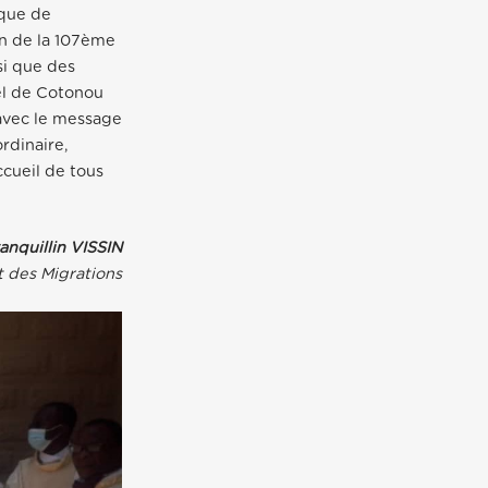
que de
on de la 107ème
si que des
hel de Cotonou
 avec le message
rdinaire,
ccueil de tous
anquillin VISSIN
t des Migrations