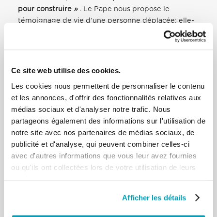
pour construire
»
. Le Pape nous propose le
témoignage de vie d’une personne déplacée: elle-
même explique comment, grâce à au soutien et à la
collaboration reçus, elle a pu repartir dans la vie.
Ce site web utilise des cookies.
Les cookies nous permettent de personnaliser le contenu
et les annonces, d'offrir des fonctionnalités relatives aux
médias sociaux et d'analyser notre trafic. Nous
partageons également des informations sur l'utilisation de
notre site avec nos partenaires de médias sociaux, de
publicité et d'analyse, qui peuvent combiner celles-ci
avec d'autres informations que vous leur avez fournies
ou qu'ils ont collectées lors de votre utilisation de leurs
services.
Dans cette vidéo, le Saint-Père nous invite à
Afficher les détails
oeuvrer “en parfaite union de pensée et de
sentiment”, selon les mots de Saint Paul.