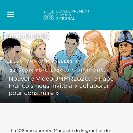
BLOG
,
JMMR
,
NOUVELLES
0 Comments
24 Septembre 2020
Nouvelle Vidéo JMMR2020: le Pape
François nous invite à « collaborer
pour construire »
La 106
ème
Journée Mondiale du Migrant et du