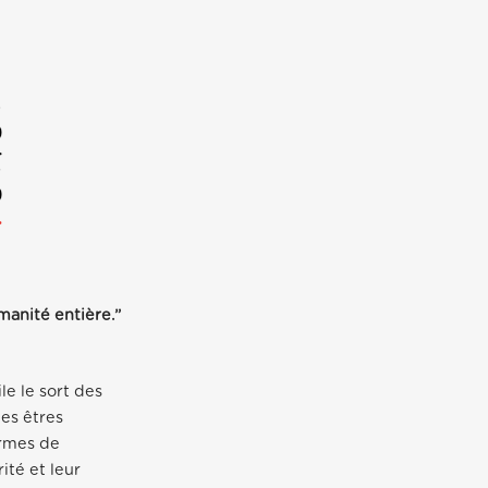
manité entière.”
le le sort des
des êtres
ormes de
ité et leur