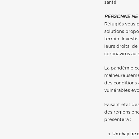
santé.
PERSONNE NE 
Réfugiés vous 
solutions propos
terrain. Invest
leurs droits, de
coronavirus au 
La pandémie co
malheureusement
des conditions 
vulnérables év
Faisant état de
des régions enc
présentera :
Un chapitre 