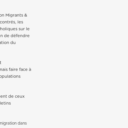
on Migrants &
ontrés, les
tholiques sur le
fin de défendre
ation du
t
ais faire face à
opulations
ement de ceux
letins
 migration dans