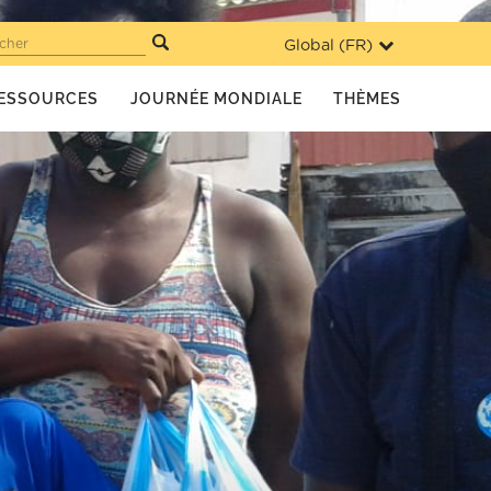
Global (
FR
)
cher
ESSOURCES
JOURNÉE MONDIALE
THÈMES