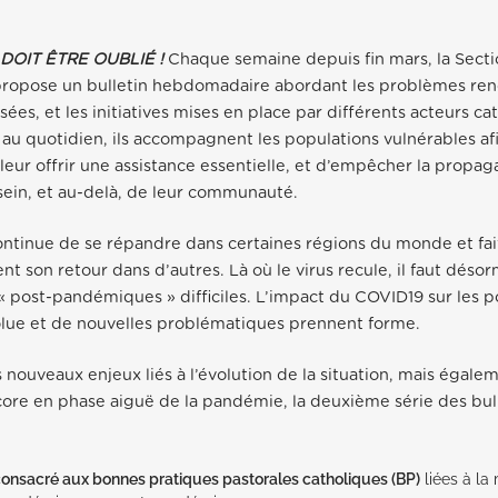
DOIT ÊTRE OUBLIÉ !
Chaque semaine depuis fin mars, la Secti
propose un bulletin hebdomadaire abordant les problèmes renc
ées, et les initiatives mises en place par différents acteurs ca
is au quotidien, ils accompagnent les populations vulnérables a
 leur offrir une assistance essentielle, et d’empêcher la propag
sein, et au-delà, de leur communauté.
ntinue de se répandre dans certaines régions du monde et fai
 son retour dans d’autres. Là où le virus recule, il faut désorm
« post-pandémiques » difficiles. L’impact du COVID19 sur les p
olue et de nouvelles problématiques prennent forme.
s nouveaux enjeux liés à l’évolution de la situation, mais égal
ore en phase aiguë de la pandémie, la deuxième série des bul
consacré aux bonnes pratiques pastorales catholiques (BP)
liées à la