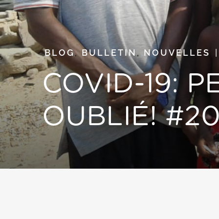
BLOG
,
BULLETIN
,
NOUVELLES
COVID-19: 
OUBLIÉ! #2