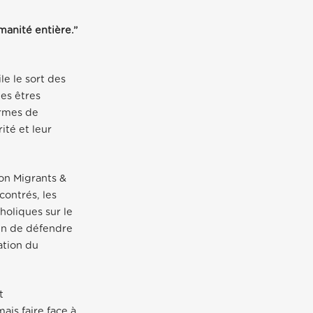
manité entière.”
le le sort des
des êtres
ormes de
ité et leur
on Migrants &
ontrés, les
tholiques sur le
fin de défendre
ation du
t
ais faire face à