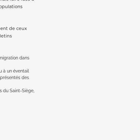
opulations
ement de ceux
letins
 migration dans
ou à un éventail
 présentés des
s du Saint-Siège,