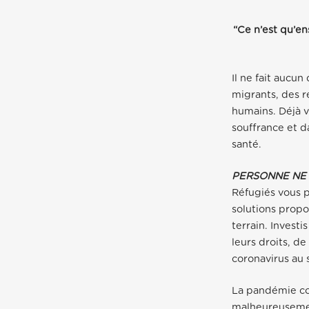
“Ce n’est qu’en
Il ne fait aucu
migrants, des r
humains. Déjà v
souffrance et d
santé.
PERSONNE NE 
Réfugiés vous 
solutions propos
terrain. Invest
leurs droits, de
coronavirus au 
La pandémie co
malheureusement