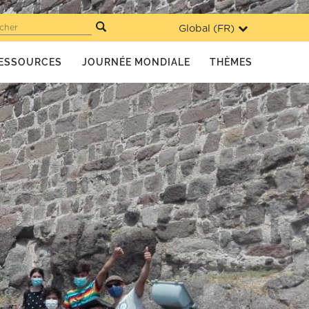
Global (
FR
)
cher
ESSOURCES
JOURNÉE MONDIALE
THÈMES