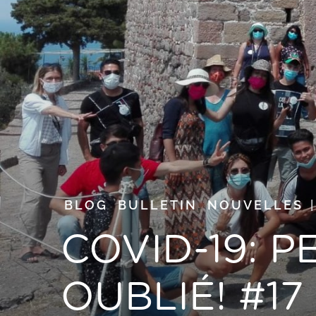
BLOG
,
BULLETIN
,
NOUVELLES
COVID-19: 
OUBLIÉ! #17