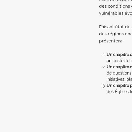
des conditions 
vulnérables év
Faisant état de
des régions enc
présentera :
Un chapitre 
un contexte
Un chapitre 
de questions
initiatives, 
Un chapitre p
des Églises l