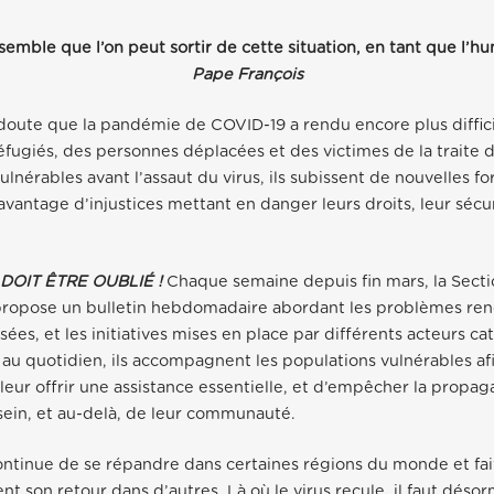
semble que l’on peut sortir de cette situation, en tant que l’hu
Pape François
n doute que la pandémie de COVID-19 a rendu encore plus diffici
éfugiés, des personnes déplacées et des victimes de la traite 
ulnérables avant l’assaut du virus, ils subissent de nouvelles f
avantage d’injustices mettant en danger leurs droits, leur sécur
DOIT ÊTRE OUBLIÉ !
Chaque semaine depuis fin mars, la Secti
propose un bulletin hebdomadaire abordant les problèmes renc
ées, et les initiatives mises en place par différents acteurs ca
is au quotidien, ils accompagnent les populations vulnérables a
 leur offrir une assistance essentielle, et d’empêcher la propag
sein, et au-delà, de leur communauté.
ntinue de se répandre dans certaines régions du monde et fai
 son retour dans d’autres. Là où le virus recule, il faut désorm