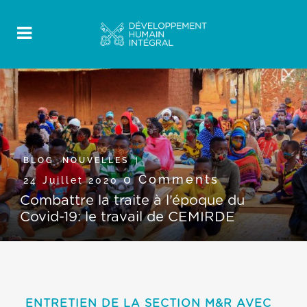
BLOG
,
NOUVELLES
0 Comments
24 Juillet 2020
Combattre la traite à l’époque du
Covid-19: le travail de CEMIRDE
ENTRETIE
N DE LA SECTION M&R A
VEC