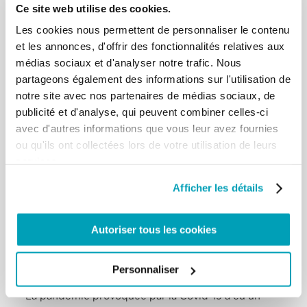
Ce site web utilise des cookies.
collaboration avec la Télévision du Mozambique, sur
Les cookies nous permettent de personnaliser le contenu
les enfants des rues dans les provinces de Maputo,
et les annonces, d'offrir des fonctionnalités relatives aux
Gaza et Inhambane, en vue d’identifier une
médias sociaux et d'analyser notre trafic. Nous
éventuelle implication dans l’exploitation du travail
partageons également des informations sur l'utilisation de
et la traite des mineurs. Malheureusement, les
notre site avec nos partenaires de médias sociaux, de
informations recueillies sur le terrain ont confirmé
publicité et d'analyse, qui peuvent combiner celles-ci
que beaucoup d’enfants sont utilisés pour le travail
avec d'autres informations que vous leur avez fournies
et l’exploitation sexuelle, tandis que d’autres ont
ou qu'ils ont collectées lors de votre utilisation de leurs
disparu et que personne ne sait où ils se trouvent.
services.
Afficher les détails
Quel impact la pandémie provoquée par la
Covid-19 a-t-elle eu sur ce travail ? Y a- t-il eu
des changements dans le phénomène de la
Autoriser tous les cookies
traite des êtres humains au Mozambique
pendant cette période ? Et comment la
Personnaliser
CEMIRDE a-t-elle réagi à ces changements ?
La pandémie provoquée par la Covid-19 a eu un