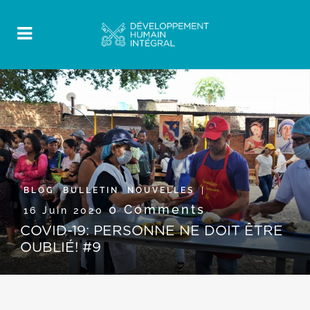
BLOG
,
BULLETIN
,
NOUVELLES
0 Comments
16 Juin 2020
COVID-19: PERSONNE NE DOIT ÊTRE
OUBLIÉ! #9