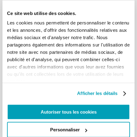
recrutées pour dispenser les cours de langues et
Ce site web utilise des cookies.
l’association SLV a assuré l’apprentissage des outils
numériques dans le cadre de la recherche
Les cookies nous permettent de personnaliser le contenu
d’emploi/formation. Ces actions ont été soutenues
et les annonces, d'offrir des fonctionnalités relatives aux
par 15-20 bénévoles qui ont aidé à la répétition des
médias sociaux et d'analyser notre trafic. Nous
cours de français, assisté SLV dans les modules
partageons également des informations sur l'utilisation de
numériques, créé des modules propres
notre site avec nos partenaires de médias sociaux, de
d’élaboration de projet professionnel, et préparé
publicité et d'analyse, qui peuvent combiner celles-ci
des déjeuners avec les participants lors de la pause
avec d'autres informations que vous leur avez fournies
de midi.
ou qu'ils ont collectées lors de votre utilisation de leurs
services.
Afficher les détails
Autoriser tous les cookies
Personnaliser