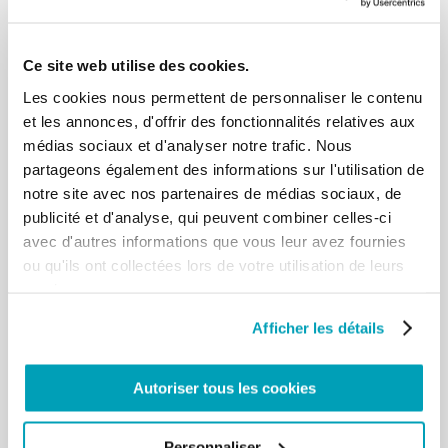
bonheur illusoire et éphémère, construit aux
marges de la réalité et de la souffrance des
Ce site web utilise des cookies.
autres. Comme devient déserte et
inhospitalière une ville quand elle perd la
Les cookies nous permettent de personnaliser le contenu
capacité de la compassion ! Une société sans
et les annonces, d'offrir des fonctionnalités relatives aux
coeur… une mère stérile.
Vous n’êtes pas des
médias sociaux et d'analyser notre trafic. Nous
marginaux, vous êtes au centre du cœur de
partageons également des informations sur l'utilisation de
l’Eglise
. »
Pape François
notre site avec nos partenaires de médias sociaux, de
publicité et d'analyse, qui peuvent combiner celles-ci
Le thème choisi par le Saint-Père pour la JMMR
avec d'autres informations que vous leur avez fournies
2019 est :
« Il ne s’agit pas seulement de migrants »
.
ou qu'ils ont collectées lors de votre utilisation de leurs
Chaque mois, nous développons ainsi une variation
services.
sur le thème principal, à l’aide de différents textes
et images. Nous avons commencé, le mois dernier,
Afficher les détails
avec
« Il s’agit aussi de nos peurs »
. La nouvelle
variation ce mois-ci est la suivante :
« Il s’agit de la
Autoriser tous les cookies
charité »
.
Toute chose figurant dans ce dossier
peut être
Personnaliser