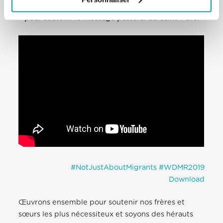
téléchargée, utilisée et librement partagée
pour soutenir le message pastoral du Saint-Père!
#NotJustAboutMigrants
#WDMR2019
Download
Œuvrons ensemble pour soutenir nos frères et
sœurs les plus nécessiteux et soyons des hérauts