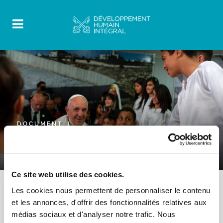
DOCUMENT
0 Comments
11 Mars 2019
20 points d’action pastorale
Ce site web utilise des cookies.
Les cookies nous permettent de personnaliser le contenu
et les annonces, d'offrir des fonctionnalités relatives aux
médias sociaux et d'analyser notre trafic. Nous
Selon l’endroit où vous vivez, vous pourriez trouver