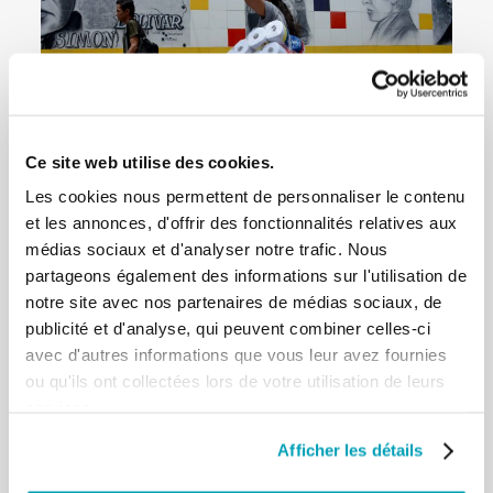
Ce site web utilise des cookies.
Les cookies nous permettent de personnaliser le contenu
ph. George Castellanos
et les annonces, d'offrir des fonctionnalités relatives aux
médias sociaux et d'analyser notre trafic. Nous
Avec l’aide de la
Section Migrants et Réfugiés
du
partageons également des informations sur l'utilisation de
Dicastère pour le Service du Développement
notre site avec nos partenaires de médias sociaux, de
Humain Intégral, ces Conférences épiscopales ont
publicité et d'analyse, qui peuvent combiner celles-ci
élaboré un plan pastoral qui se propose
avec d'autres informations que vous leur avez fournies
de promouvoir le développement intégral de
ou qu'ils ont collectées lors de votre utilisation de leurs
centaines de milliers de Vénézuéliens à chaque
services.
phase du processus migratoire : départ, transit,
Afficher les détails
arrivée et retour. Grâce à une action coordonnée,
ce plan intégré comporte une vaste gamme