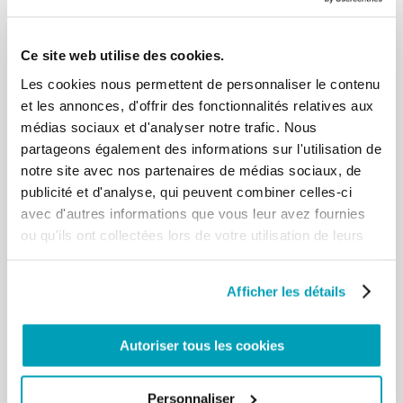
mondiale de la Paix 2018 et les 20 points d’action
proposés, à adopter dans ta communauté et à
soutenir auprès de votre gouvernement.
Ce site web utilise des cookies.
Les cookies nous permettent de personnaliser le contenu
et les annonces, d'offrir des fonctionnalités relatives aux
médias sociaux et d'analyser notre trafic. Nous
RELATED POSTS:
partageons également des informations sur l'utilisation de
notre site avec nos partenaires de médias sociaux, de
publicité et d'analyse, qui peuvent combiner celles-ci
avec d'autres informations que vous leur avez fournies
ou qu'ils ont collectées lors de votre utilisation de leurs
services.
Afficher les détails
Autoriser tous les cookies
MESSAGE DU PAPE FRANÇOIS - JOURNÉE
MONDIALE DU MIGRANT E DU RÉFUGIÉ 2024
Personnaliser