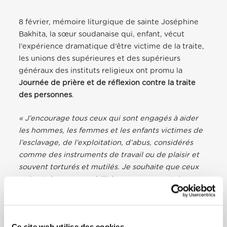
8 février, mémoire liturgique de sainte Joséphine
Bakhita, la sœur soudanaise qui, enfant, vécut
l’expérience dramatique d’être victime de la traite,
les unions des supérieures et des supérieurs
généraux des instituts religieux ont promu la
Journée de prière et de réflexion contre la traite
des personnes
.
« J’encourage tous ceux qui sont engagés à aider
les hommes, les femmes et les enfants victimes de
l’esclavage, de l’exploitation, d’abus, considérés
comme des instruments de travail ou de plaisir et
souvent torturés et mutilés. Je souhaite que ceux
qui ont des responsabilités gouvernementales
mettent tout en œuvre de façon résolue pour
éradiquer les causes de cette plaie honteuse, une
plaie indigne d’une société civile. Que chacun de
Ce site web utilise des cookies.