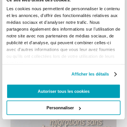
nous se sente concerné pour être la voix de nos
frères et sœurs, humiliés dans leur dignité »
le
Les cookies nous permettent de personnaliser le contenu
Pape François a dit le 8 février 2015.
et les annonces, d'offrir des fonctionnalités relatives aux
médias sociaux et d'analyser notre trafic. Nous
Que peux-tu faire pour aider à éliminer cette plaie?
partageons également des informations sur l'utilisation de
notre site avec nos partenaires de médias sociaux, de
Informez-vous sur la
traite des personnes
dans le
publicité et d'analyse, qui peuvent combiner celles-ci
monde et dans ton pays.
avec d'autres informations que vous leur avez fournies
Contacter et connaître les
organisations qui, dans ton
ou qu'ils ont collectées lors de votre utilisation de leurs
pays , sont engagées contre la traite
.
services.
Parteciper à la
Journée mondiale de prière et
réflexion contre la traite
.
Afficher les détails
Autoriser tous les cookies
Personnaliser