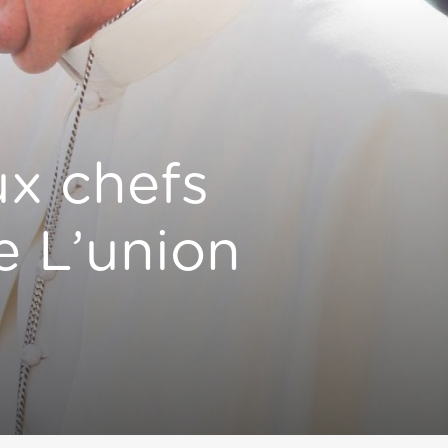
ux chefs
e L’union