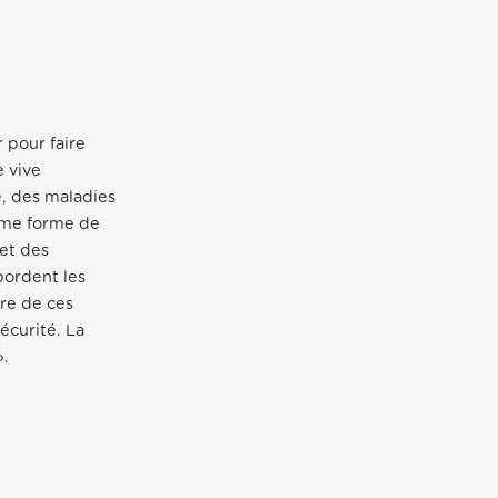
 pour faire
e vive
é, des maladies
mme forme de
et des
bordent les
ire de ces
écurité. La
».