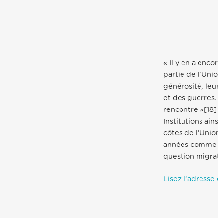
« Il y en a enco
partie de l’Uni
générosité, leu
et des guerres
rencontre »[18]
Institutions ai
côtes de l’Unio
années comme s
question migrat
Lisez l’adresse