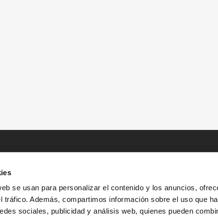
ies
web se usan para personalizar el contenido y los anuncios, ofrec
el tráfico. Además, compartimos información sobre el uso que ha
edes sociales, publicidad y análisis web, quienes pueden combin
INICIO
HISTORIAS
RECURSOS