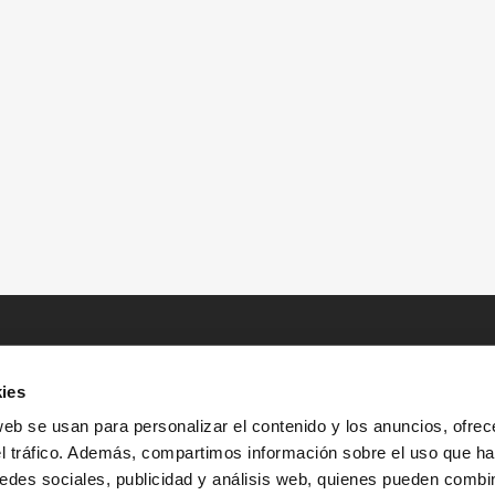
ies
web se usan para personalizar el contenido y los anuncios, ofrec
el tráfico. Además, compartimos información sobre el uso que ha
edes sociales, publicidad y análisis web, quienes pueden combin
INICIO
HISTORIAS
RECURSOS