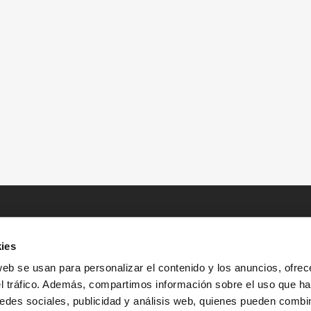
ies
web se usan para personalizar el contenido y los anuncios, ofrec
el tráfico. Además, compartimos información sobre el uso que ha
edes sociales, publicidad y análisis web, quienes pueden combin
INICIO
HISTORIAS
RECURSOS