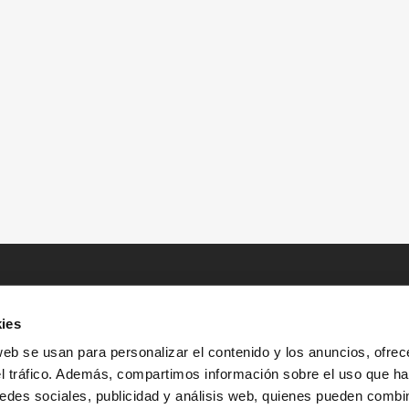
ies
web se usan para personalizar el contenido y los anuncios, ofrec
el tráfico. Además, compartimos información sobre el uso que ha
edes sociales, publicidad y análisis web, quienes pueden combin
INICIO
HISTORIAS
RECURSOS