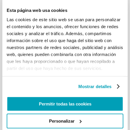
PIAZZA ARMERINA (ENNA)
Esta página web usa cookies
[…] Su obispo acaba de recordar la elección que la
Las cookies de este sitio web se usan para personalizar
Iglesia de Piazza Armerina está haciendo con
el contenido y los anuncios, ofrecer funciones de redes
alegre esperanza, en medio de los diversos
sociales y analizar el tráfico. Además, compartimos
problemas que limitan la serenidad de este
información sobre el uso que haga del sitio web con
territorio. No hay pocas llagas que te afligen.
nuestros partners de redes sociales, publicidad y análisis
Tienen un nombre: subdesarrollo social y cultural; la
explotación de los trabajadores y la falta de empleo
web, quienes pueden combinarla con otra información
digno para los jóvenes; migración de familias
que les haya proporcionado o que hayan recopilado a
enteras; desgaste; alcoholismo y otras adicciones;
partir del uso que haya hecho de sus servicios.
apostar deshilachamiento de los lazos familiares. Y
ante tanto sufrimiento, la comunidad eclesial a
veces puede parecer perdida y cansada; a veces,
Mostrar detalles
gracias a Dios, es animado y profético, mientras
busca nuevas formas de anunciar y ofrecer
misericordia sobre todo a aquellos hermanos que
Permitir todas las cookies
han caído en la desafección, la desconfianza y la
crisis de la fe. Porque es verdad: no es fácil
Personalizar
mantener la fe entre tantos problemas. No es fácil,
lo entiendo. […]