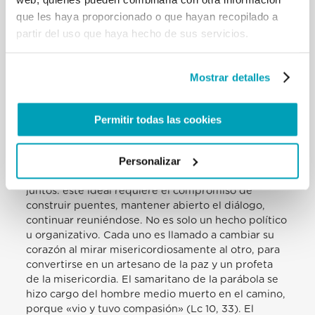
de 1969: Insegnamenti VII , 1969, 919). Un libro para
que les haya proporcionado o que hayan recopilado a
leer con la mirada y el corazón de Dios. Esta es la
partir del uso que haya hecho de sus servicios.
espiritualidad que proviene del Concilio, que
enseña una gran y atenta compasión por el mundo.
Desde que nació su comunidad, el mundo se ha
Mostrar detalles
vuelto «global»: la economía y las comunicaciones
tienen, por así decirlo, «unificadas». Pero para
muchas personas, especialmente los pobres, se han
Permitir todas las cookies
levantado nuevos muros. La diversidad es una
ocasión para la hostilidad y el conflicto; Una
Personalizar
globalización de solidaridad y espíritu aún está por
construirse. El futuro del mundo global es vivir
juntos: este ideal requiere el compromiso de
construir puentes, mantener abierto el diálogo,
continuar reuniéndose. No es solo un hecho político
u organizativo. Cada uno es llamado a cambiar su
corazón al mirar misericordiosamente al otro, para
convertirse en un artesano de la paz y un profeta
de la misericordia. El samaritano de la parábola se
hizo cargo del hombre medio muerto en el camino,
porque «vio y tuvo compasión» (Lc 10, 33). El