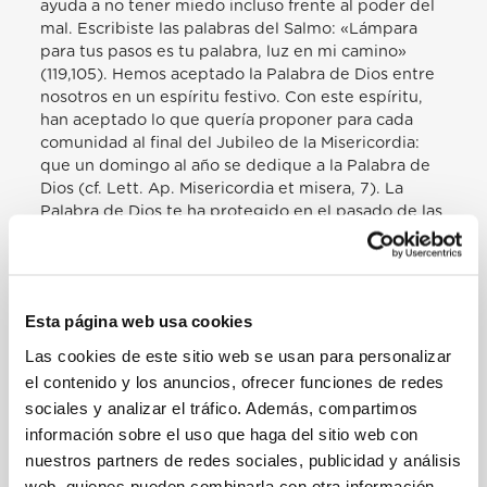
ayuda a no tener miedo incluso frente al poder del
mal. Escribiste las palabras del Salmo: «Lámpara
para tus pasos es tu palabra, luz en mi camino»
(119,105). Hemos aceptado la Palabra de Dios entre
nosotros en un espíritu festivo. Con este espíritu,
han aceptado lo que quería proponer para cada
comunidad al final del Jubileo de la Misericordia:
que un domingo al año se dedique a la Palabra de
Dios (cf. Lett. Ap. Misericordia et misera, 7). La
Palabra de Dios te ha protegido en el pasado de las
tentaciones de la ideología y hoy te libera del
miedo intimidante. Por eso te insto a amar y
frecuentar la Biblia más y más. Todos encontrarán
en ella la fuente de misericordia hacia los pobres,
Esta página web usa cookies
los heridos de la vida y la guerra. La Palabra de Dios
es la lámpara con la que mirar el futuro, incluso de
Las cookies de este sitio web se usan para personalizar
esta Comunidad. A su luz, se pueden leer los signos
el contenido y los anuncios, ofrecer funciones de redes
de los tiempos. El beato Pablo VI dijo: «El
sociales y analizar el tráfico. Además, compartimos
descubrimiento de los» signos de los tiempos «[…]
información sobre el uso que haga del sitio web con
es el resultado de una comparación de la fe con la
nuestros partners de redes sociales, publicidad y análisis
vida», de modo que «el mundo se convierte en un
web, quienes pueden combinarla con otra información
libro para nosotros» (Audiencia general, 16 de abril