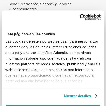
Señor Presidente, Señoras y Señores
Vicepresidentes,
Señoras y Señores Eurodiputados,
Trabajadores en los distintos ámbitos de este
hemiciclo,
Queridos amigos
Esta página web usa cookies
[…]Es igualmente necesario afrontar juntos la
cuestión migratoria. No se puede tolerar que el mar
Las cookies de este sitio web se usan para personalizar
Mediterráneo se convierta en un gran cementerio.
el contenido y los anuncios, ofrecer funciones de redes
En las barcazas que llegan cotidianamente a las
sociales y analizar el tráfico. Además, compartimos
costas europeas hay hombres y mujeres que
información sobre el uso que haga del sitio web con
necesitan acogida y ayuda. La ausencia de un apoyo
nuestros partners de redes sociales, publicidad y análisis
recíproco dentro de la Unión Europea corre el
web, quienes pueden combinarla con otra información
riesgo de incentivar soluciones particularistas del
problema, que no tienen en cuenta la dignidad
que les haya proporcionado o que hayan recopilado a
humana de los inmigrantes, favoreciendo el trabajo
partir del uso que haya hecho de sus servicios.
esclavo y continuas tensiones sociales. Europa será
capaz de hacer frente a las problemáticas asociadas
a la inmigración si es capaz de proponer con
Mostrar detalles
claridad su propia identidad cultural y poner en
práctica legislaciones adecuadas que sean capaces